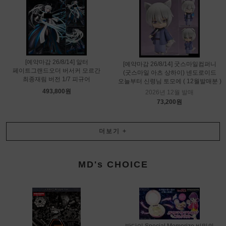
[예약마감 26/8/14] 알터
[예약마감 26/8/14] 굿스마일컴퍼니
페이트그랜드오더 버서커 모르간
(굿스마일 아츠 상하이) 넨도로이드
최종재림 버전 1/7 피규어
오늘부터 신령님 토모에 ( 12월발매분 )
493,800원
2026년 12월 발매
73,200원
더보기
+
MD's CHOICE
반다이 Special Memorize 비밀의