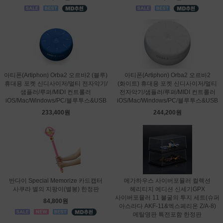
아티폰(Artiphon) Orba2 오르바2 (블루)
아티폰(Artiphon) Orba2 오르바2
휴대용 포켓 신디사이저/멀티 전자악기/
(화이트) 휴대용 포켓 신디사이저/멀티
샘플러/루퍼/MIDI 컨트롤러
전자악기/샘플러/루퍼/MIDI 컨트롤러
iOS/Mac/Windows/PC/블루투스&USB
iOS/Mac/Windows/PC/블루투스&USB
233,400원
244,200원
반다이 Special Memorize 카드캡터
메가하우스 사이버포뮬러 컬렉션
사쿠라 별의 지팡이(별봉) 한정판
헤리티지 에디션 신세기GPX
사이버포뮬러 11 불굴의 투지 세트(슈퍼
84,800원
아스라다 AKF-11&엑스페리온 Z/A-8)
메탈명판 특전포함 한정판