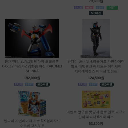
79,800원
[예약마감 25/3/19] 반다이 초합금혼
반다이 SHF S.H.피규아트 가면라이더
GX-117 마징가Z 강화형 혁신 KAKUMEI
빌드 래빗탱크 해저드폼 헤이세이
SHINKA
제너레이션즈 에디션 한정판
192,000원
124,500원
리멘트 짱구는 못말려 듬뿍 만족 피규어
간식 파티다 6개팩 박스
반다이 가면라이더 가브 DX 블리자드
53,800원
소르베 고치조우