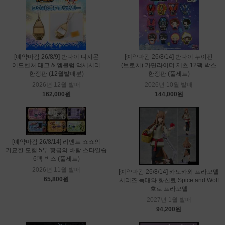
[예약마감 26/8/9] 반다이 디지몬
[예약마감 26/8/14] 반다이 누이핀
어드벤처 태그 & 엠블럼 액세서리
(브로치) 가면라이더 제츠 12팩 박스
한정판 (12월발매분)
한정판 (풀세트)
2026년 12월 발매
2026년 10월 발매
162,000원
144,000원
[예약마감 26/8/14] 리멘트 죠죠의
기묘한 모험 5부 황금의 바람 스타일숍
6팩 박스 (풀세트)
2026년 11월 발매
[예약마감 26/8/14] 카도카와 프라모델
65,800원
시리즈 늑대와 향신료 Spice and Wolf
호로 프라모델
2027년 1월 발매
94,200원