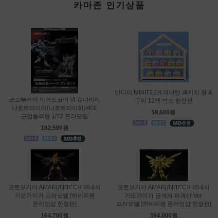
카마존 인기상품
반다이 MINITEEN 미니틴 패키지 참 &
코토부키야 아머드코어 VI 슈나이더
구미 12팩 박스 한정판
나흐트라이어(나흐트라이허)/40E
59,600원
근접돌격형 1/72 프라모델
182,500원
코토부키야 AMAKUNITECH 제네식
코토부키야 AMAKUNITECH 제네식
가오가이가 프라모델 [하비재팬
가오가이가 금색의 파괴신 Ver.
온라인샵 한정판]
프라모델 [하비재팬 온라인샵 한정판]
164,700원
394,000원