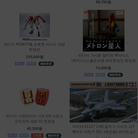
99,700원
반다이 ROBOT魂 로봇혼 피닉스 건담
한정판
반다이 가샤폰 얼티밋 루미너스
155,000원
(루미나스) 울트라맨 메트론성인 한정판
70,000원
반다이 가면라이더 가브 DX 사운드
고치조우 세트 02 한정판
타미야 61127 1/48 걸작기 시리즈 127
45,300원
록히드 마틴 F-35C (해군용) 라이트닝2