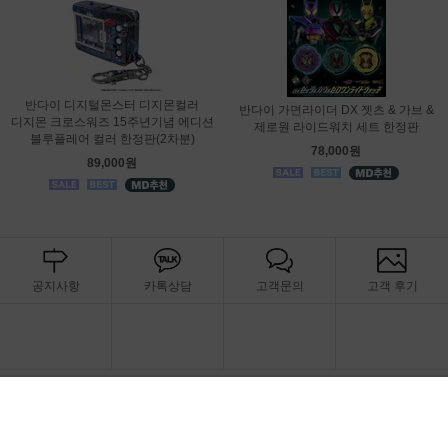
반다이 디지털몬스터 디지몬컬러
반다이 가면라이더 DX 젯츠 & 가브 &
디지몬 크로스워즈 15주년기념 에디션
제로원 라이드워치 세트 한정판
블루플레어 컬러 한정판(2차분)
78,000원
89,000원
공지사항
카톡상담
고객문의
고객 후기
CS CENTER
BANK INFO
070-8983-2628
신한은행