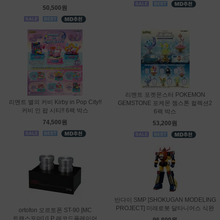
50,500원
리멘트 포켓몬스터 POKEMON
리멘트 별의 커비 Kirby in Pop City!!
GEMSTONE 포케몬 젬스톤 컬렉션2
커비 인 팝 시티!! 6팩 박스
6팩 박스
74,500원
53,200원
반다이 SMP [SHOKUGAN MODELING
PROJECT] 미래로봇 달타니어스 식완
ortofon 오르토폰 ST-90 [MC
트랜스포머] (LP 레코드플레이어