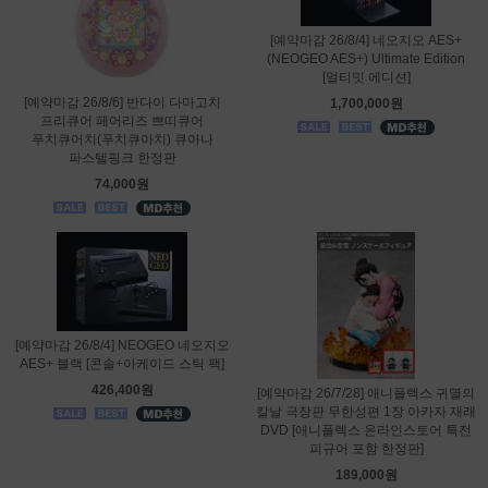
[예약마감 26/8/4] 네오지오 AES+
(NEOGEO AES+) Ultimate Edition
[얼티밋 에디션]
[예약마감 26/8/6] 반다이 다마고치
1,700,000원
프리큐어 페어리즈 쁘띠큐어
푸치큐어치(푸치큐아치) 큐아나
파스텔핑크 한정판
74,000원
[예약마감 26/8/4] NEOGEO 네오지오
AES+ 블랙 [콘솔+아케이드 스틱 팩]
426,400원
[예약마감 26/7/28] 애니플렉스 귀멸의
칼날 극장판 무한성편 1장 아카자 재래
DVD [애니플렉스 온라인스토어 특전
피규어 포함 한정판]
189,000원