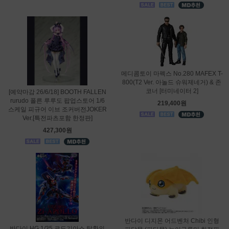
메디콤토이 마펙스 No.280 MAFEX T-
800(T2 Ver. 아놀드 슈워제네거) & 존
코너 [터미네이터 2]
[예약마감 26/6/18] BOOTH FALLEN
rurudo 폴른 루루도 팝업스토어 1/6
219,400원
스케일 피규어 이브 조커버전JOKER
Ver.[특전파츠포함 한정판]
427,300원
반다이 디지몬 어드벤처 Chibi 인형
반다이 HG 1/35 코드기아스 탈환의