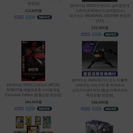
한정판]
[예약마감 26/5/27] 반다이 넘버원전대
112,600원
고쥬저(파워레인저 넘버원포스)
테가소드 MEMORIAL EDITION 한정판
(3차)
232,000원
[예약마감 26/8/28] 카이요도 리볼텍
[예약마감 26/6/11] 반다이 METAL
어메이징 야마구치 류 하야부사
ROBOT魂 메탈로봇혼 나이팅게일
닌자가이덴4 버전 [용검 이펙트파츠
Exclusive Edition [혼웹상점 한정판]
특전포함 한정판]
364,000원
166,000원