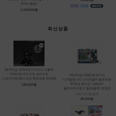
96,800원
턴테이블용)
1,329,600원
최신상품
[예약마감 26/8/14] 카이요도 리볼텍
어메이징 야마구치 심비오트
[예약마감 26/8/14] 반다이
스파이더맨 [헤드파츠 특전포함 한정판]
디지털몬스터 디지몬컬러 울트라맨
60주년 에디션 그래피티
198,500원
울트라히어로즈 컬러(블루) 한정판
2027년 2월 발매
89,000원