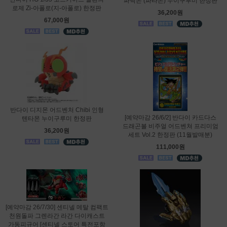
파닥몬 (파타몬) 누이구루미 한정판
로제 Zi-아폴로(지-아폴로) 한정판
36,200원
67,000원
반다이 디지몬 어드벤처 Chibi 인형
[예약마감 26/6/2] 반다이 카드다스
텐타몬 누이구루미 한정판
드래곤볼 비주얼 어드벤쳐 프리미엄
36,200원
세트 Vol.2 한정판 (11월발매분)
111,000원
[예약마감 26/7/30] 센티넬 메탈 컴팩트
천원돌파 그렌라간 라간 다이캐스트
가동피규어 [센티넬 스토어 특전포함