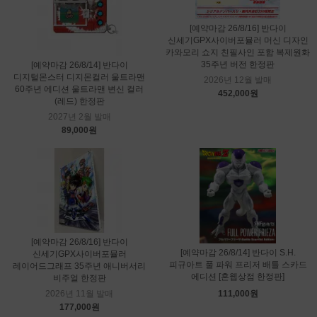
[예약마감 26/8/16] 반다이
신세기GPX사이버포뮬러 머신 디자인
카와모리 쇼지 친필사인 포함 복제원화
35주년 버전 한정판
[예약마감 26/8/14] 반다이
디지털몬스터 디지몬컬러 울트라맨
2026년 12월 발매
60주년 에디션 울트라맨 변신 컬러
452,000원
(레드) 한정판
2027년 2월 발매
89,000원
[예약마감 26/8/16] 반다이
[예약마감 26/8/14] 반다이 S.H.
신세기GPX사이버포뮬러
피규아트 풀 파워 프리저 배틀 스카드
레이어드그래프 35주년 애니버서리
에디션 [혼웹상점 한정판]
비주얼 한정판
2026년 11월 발매
111,000원
177,000원