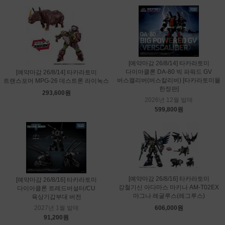
[예약마감 26/8/14] 타카라토미
다이아클론 DA-80 빅 파워드 GV
[예약마감 26/8/14] 타카라토미
버스캘리버(버스칼리버) [타카라토미몰
트랜스포머 MPG-26 데스트론 라이녹스
한정판]
293,600원
2026년 12월 발매
599,800원
[예약마감 26/8/16] 타카라토미
[예약마감 26/8/16] 타카라토미
강철기신 아다마스 마키나 AM-T02EX
다이아클론 트레드버설터/CU
마그나 레굴루스(레그루스)
육상기갑부대 버전
2027년 1월 발매
606,000원
91,200원