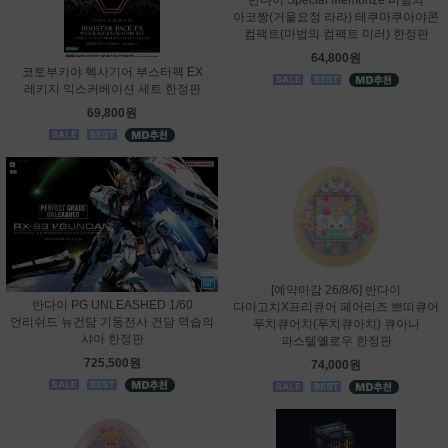
아코짱(거울요정 라라) 테쿠마쿠아야콘
컴팩트(마법의 컴팩트 미러) 한정판
64,800원
코토부키야 헥사기어 부스터팩 EX
레키지 익스커베이션 세트 한정판
69,800원
[예약마감 26/8/6] 반다이
반다이 PG UNLEASHED 1/60
다마고치X프리큐어 페어리즈 쁘띠큐어
언리쉬드 뉴건담 기동전사 건담 역습의
푸치큐어치(푸치큐아치) 큐아나
샤아 한정판
파스텔옐로우 한정판
725,500원
74,000원