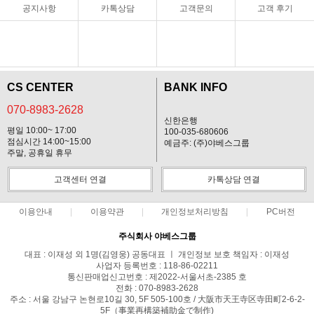
공지사항
카톡상담
고객문의
고객 후기
CS CENTER
BANK INFO
070-8983-2628
신한은행
평일 10:00~ 17:00
100-035-680606
점심시간 14:00~15:00
예금주: (주)야베스그룹
주말, 공휴일 휴무
고객센터 연결
카톡상담 연결
이용안내
이용약관
개인정보처리방침
PC버전
주식회사 야베스그룹
대표 : 이재성 외 1명(김영웅) 공동대표 ㅣ 개인정보 보호 책임자 : 이재성
사업자 등록번호 : 118-86-02211
통신판매업신고번호 : 제2022-서울서초-2385 호
전화 : 070-8983-2628
주소 : 서울 강남구 논현로10길 30, 5F 505-100호 / 大阪市天王寺区寺田町2-6-2-
5F（事業再構築補助金で制作)