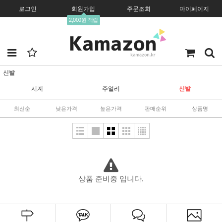
로그인
회원가입
주문조회
마이페이지
2,000원 적립
신발
시계
주얼리
신발
최신순
낮은가격
높은가격
판매순위
상품명
상품 준비중 입니다.