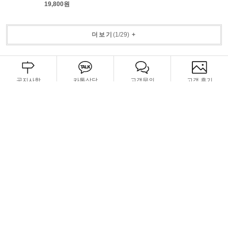
19,800원
더보기
(
1
/
29
)
+
공지사항
카톡상담
고객문의
고객 후기
CS CENTER
BANK INFO
070-8983-2628
신한은행
평일 10:00~ 17:00
100-035-680606
점심시간 14:00~15:00
예금주: (주)야베스그룹
주말, 공휴일 휴무
고객센터 연결
카톡상담 연결
이용안내
이용약관
개인정보처리방침
PC버전