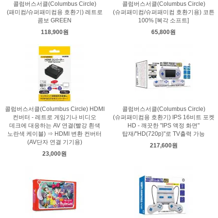
콜럼버스서클(Columbus Circle)
콜럼버스서클(Columbus Circle)
(패미컴/슈퍼패미컴용 호환기) 레트로
(슈퍼패미컴/슈퍼패미컴 호환기용) 코튼
콤보 GREEN
100% [복각 소프트]
118,900원
65,800원
콜럼버스서클(Columbus Circle) HDMI
콜럼버스서클(Columbus Circle)
컨버터 - 레트로 게임기나 비디오
(슈퍼패미컴용 호환기) IPS 16비트 포켓
데크에 대응하는 AV 연결(빨강 흰색
HD - 깨끗한 "IPS 액정 화면"
노란색 케이블) ⇒ HDMI 변환 컨버터
탑재/"HD(720p)"로 TV출력 가능
(AV단자 연결 기기용)
217,600원
23,000원