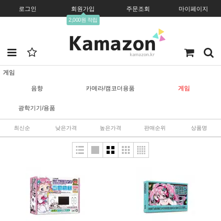
로그인
회원가입
주문조회
마이페이지
2,000원 적립
게임
음향
카메라/캠코더용품
게임
광학기기/용품
최신순
낮은가격
높은가격
판매순위
상품명