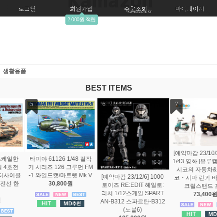
로그인
회원가입
주문조회
마이페이지
2,000원 적립
생활용품
BEST ITEMS
7
8
9
타미야 61125 1/48 걸작
[예약마감 23/10/30] 카넬
기 시리즈 125 록히드 마
1/43 영화 [유루캠△] 나데
틴 F-35B 라이트닝2 (해
시코의 자동차&나데시
병대용)
] 1000
코・시마 린과 바이크 아
89,800원
 헤일로:
크릴스탠드 포함
SPART
73,400원
엔스카이 PAPER 
탄-B312
ER PT-CS2N 
어터 디스플레이