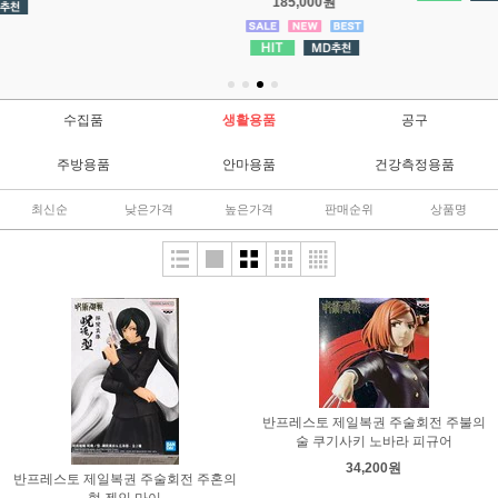
원
16,200원
수집품
생활용품
공구
주방용품
안마용품
건강측정용품
최신순
낮은가격
높은가격
판매순위
상품명
반프레스토 제일복권 주술회전 주불의
술 쿠기사키 노바라 피규어
34,200원
반프레스토 제일복권 주술회전 주혼의
형 젠인 마이