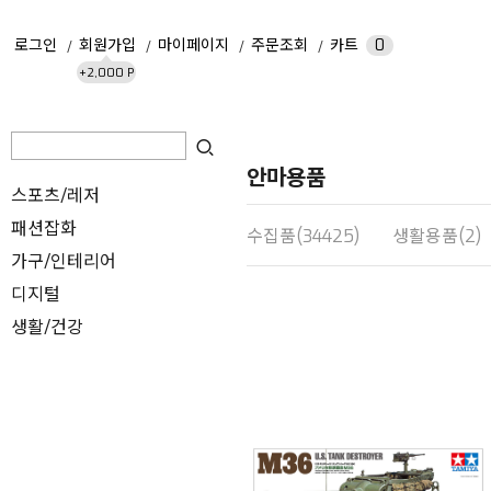
로그인
회원가입
마이페이지
주문조회
카트
0
+2,000 P
안마용품
스포츠/레저
패션잡화
수집품(34425)
생활용품(2)
가구/인테리어
디지털
생활/건강