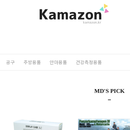
공구
주방용품
안마용품
건강측정용품
MD'S PICK