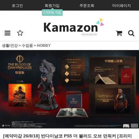
로그인
회원가입
주문조회
마이페이지
2,000원 적립
생활/건강
>
수집품
>
HOBBY
[예약마감 26/8/18] 반다이남코 PS5 더 블러드 오브 던워커 [프리미