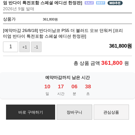
엄 반다이 특전포함 스페셜 에디션 한정판]
2026년 9월 발매
상품가
361,800
원
[예약마감 26/8/18] 반다이남코 PS5 더 블러드 오브 던워커 [프리
미엄 반다이 특전포함 스페셜 에디션 한정판]
361,800
원
+1
-1
361,800
총 상품 금액
원
예약마감까지 남은 시간
10
17
06
38
일
시간
분
초
바로 구매하기
장바구니
관심상품