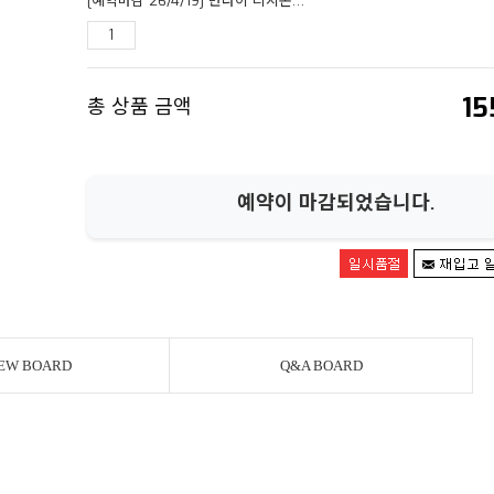
[예약마감 26/4/19] 반다이 디지몬 테이머즈 디아크 25주년 컬러 에볼루션 오유민(타카토) 레드 한정판(5차분)
15
총 상품 금액
예약이 마감되었습니다.
EW BOARD
Q&A BOARD