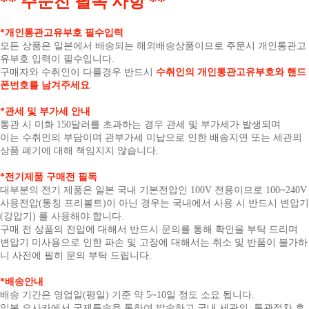
** 주문전 필독 사항 **
*개인통관고유부호 필수입력
모든 상품은 일본에서 배송되는 해외배송상품이므로 주문시 개인통관고
유부호 입력이 필수입니다.
구매자와 수취인이 다를경우 반드시
수취인의 개인통관고유부호와 핸드
폰번호를 남겨주세요
.
*관세 및 부가세 안내
통관 시 미화 150달러를 초과하는 경우 관세 및 부가세가 발생되며
이는 수취인의 부담이며 관부가세 미납으로 인한 배송지연 또는 세관의
상품 폐기에 대해 책임지지 않습니다.
*전기제품 구매전 필독
대부분의 전기 제품은 일본 국내 기본전압인 100V 전용이므로 100~240V
사용전압(통칭 프리볼트)이 아닌 경우는 국내에서 사용 시 반드시 변압기
(강압기) 를 사용해야 합니다.
구매 전 상품의 전압에 대해서 반드시 문의를 통해 확인을 부탁 드리며
변압기 미사용으로 인한 파손 및 고장에 대해서는 취소 및 반품이 불가하
니 사전에 필히 문의 부탁 드립니다.
*배송안내
배송 기간은 영업일(평일) 기준 약 5~10일 정도 소요 됩니다.
일본 오사카에서 국제특송을 통하여 발송하고 국내 세관의 통관절차 후