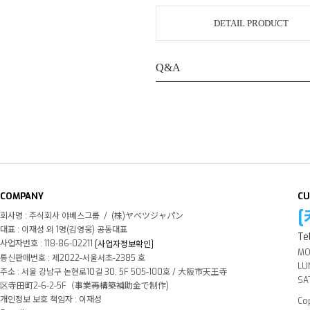
DETAIL PRODUCT
Q&A
COMPANY
CU
[
회사명 : 주식회사 야베스그룹 / (株)ヤベツジャパン
대표 : 이재성 외 1명(김영웅) 공동대표
Te
사업자번호 : 118-86-02211
[사업자정보확인]
MON
통신판매번호 : 제2022-서울서초-2385 호
LUN
주소 : 서울 강남구 논현로10길 30, 5F 505-100호 / 大阪市天王寺
SA
区寺田町2-6-2-5F（事業再構築補助金で制作)
개인정보 보호 책임자 : 이재성
Cop