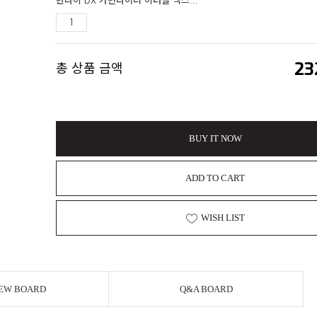
반다이 DX 가면라이더 이터널 맥스자켓 세트 ver.2 [CSM T2 가이아 메모리 ver.2 호환] 한정판
23
총 상품 금액
BUY IT NOW
ADD TO CART
WISH LIST
EW BOARD
Q&A BOARD